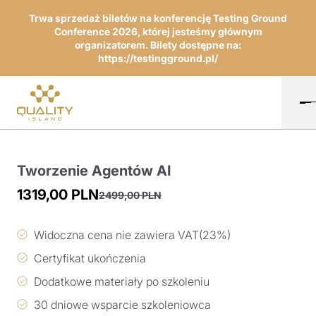
Trwa sprzedaż biletów na konferencję Testing Ground
Conference 2026, której jesteśmy głównym
organizatorem. Bilety dostępne na:
https://testingground.pl/
Tworzenie Agentów AI
1319,00
PLN
2499,00
PLN
Pierwotna
Aktualna
cena
cena
Widoczna cena nie zawiera VAT(23%)
wynosiła:
wynosi:
Certyfikat ukończenia
2499,00 PLN.
1319,00 PLN.
Dodatkowe materiały po szkoleniu
30 dniowe wsparcie szkoleniowca