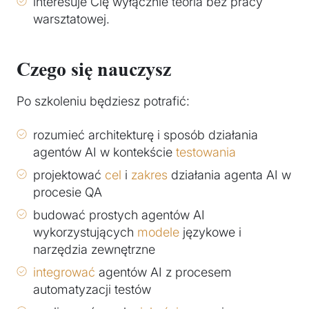
interesuje Cię wyłącznie teoria bez pracy
warsztatowej.
Czego się nauczysz
Po szkoleniu będziesz potrafić:
rozumieć architekturę i sposób działania
agentów AI w kontekście
testowania
projektować
cel
i
zakres
działania agenta AI w
procesie QA
budować prostych agentów AI
wykorzystujących
modele
językowe i
narzędzia zewnętrzne
integrować
agentów AI z procesem
automatyzacji testów