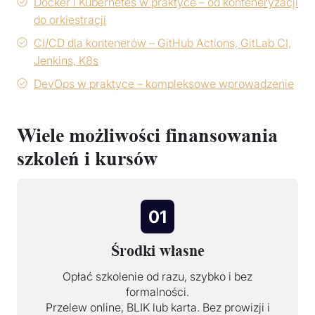
Docker i Kubernetes w praktyce – od konteneryzacji
do orkiestracji
CI/CD dla kontenerów – GitHub Actions, GitLab CI,
Jenkins, K8s
DevOps w praktyce – kompleksowe wprowadzenie
Wiele możliwości finansowania
szkoleń i kursów
01
Środki własne
Opłać szkolenie od razu, szybko i bez
formalności.
Przelew online, BLIK lub karta. Bez prowizji i