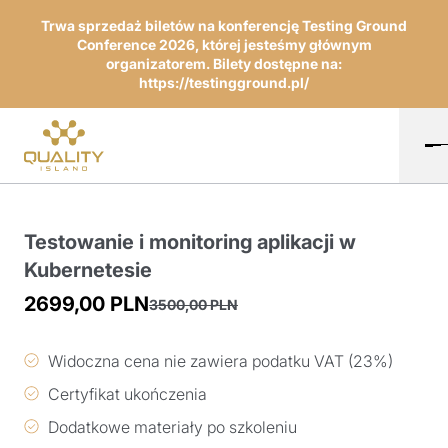
Trwa sprzedaż biletów na konferencję Testing Ground
Conference 2026, której jesteśmy głównym
organizatorem. Bilety dostępne na:
https://testingground.pl/
Testowanie i monitoring aplikacji w
Kubernetesie
2699,00
PLN
3500,00
PLN
Pierwotna
Aktualna
cena
cena
Widoczna cena nie zawiera podatku VAT (23%)
wynosiła:
wynosi:
Certyfikat ukończenia
3500,00 PLN.
2699,00 PLN.
Dodatkowe materiały po szkoleniu