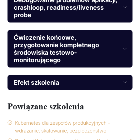
crashloop, readiness/liveness
probe
Ćwiczenie końcowe,
przygotowanie kompletnego
środowiska testowo-
monitorującego
Efekt szkolenia
Powiązane szkolenia
Kubernetes dla zespołów produkcyjnych –
wdrażanie, skalowanie, bezpieczeństwo