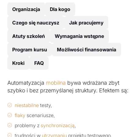
Organizacja
Dla kogo
Czego się nauczysz
Jak pracujemy
Atuty szkoleń
Wymagania wstępne
Program kursu
Możliwości finansowania
Kroki
FAQ
Automatyzacja
mobilna
bywa wdrażana zbyt
szybko i bez przemyślanej struktury. Efektem są:
niestabilne
testy,
flaky
scenariusze,
problemy z
synchronizacją
,
trudności w
utrzymaniu
projektu testowego.