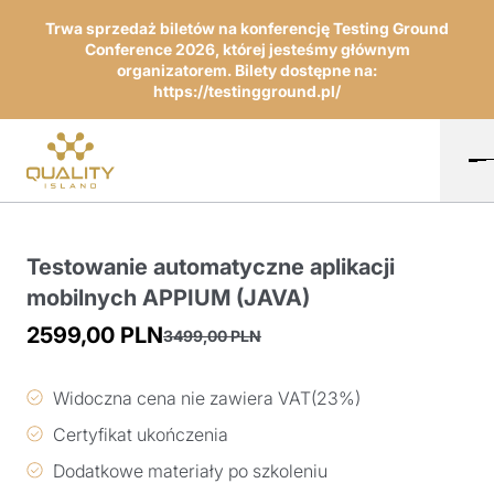
Trwa sprzedaż biletów na konferencję Testing Ground
Conference 2026, której jesteśmy głównym
organizatorem. Bilety dostępne na:
https://testingground.pl/
Testowanie automatyczne aplikacji
mobilnych APPIUM (JAVA)
2599,00
PLN
3499,00
PLN
Pierwotna
Aktualna
cena
cena
Widoczna cena nie zawiera VAT(23%)
wynosiła:
wynosi:
Certyfikat ukończenia
3499,00 PLN.
2599,00 PLN.
Dodatkowe materiały po szkoleniu