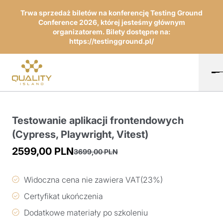
Trwa sprzedaż biletów na konferencję Testing Ground
Conference 2026, której jesteśmy głównym
organizatorem. Bilety dostępne na:
https://testingground.pl/
Testowanie aplikacji frontendowych
(Cypress, Playwright, Vitest)
2599,00
PLN
3699,00
PLN
Pierwotna
Aktualna
cena
cena
Widoczna cena nie zawiera VAT(23%)
wynosiła:
wynosi:
Certyfikat ukończenia
3699,00 PLN.
2599,00 PLN.
Dodatkowe materiały po szkoleniu