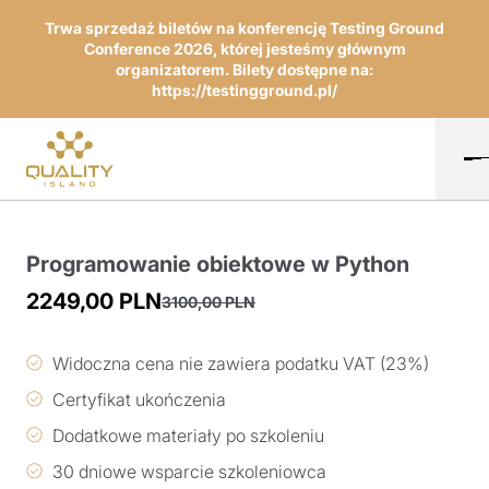
Trwa sprzedaż biletów na konferencję Testing Ground
Conference 2026, której jesteśmy głównym
organizatorem. Bilety dostępne na:
https://testingground.pl/
Programowanie obiektowe w Python
2249,00
PLN
3100,00
PLN
Pierwotna
Aktualna
cena
cena
Widoczna cena nie zawiera podatku VAT (23%)
wynosiła:
wynosi:
Certyfikat ukończenia
3100,00 PLN.
2249,00 PLN.
Dodatkowe materiały po szkoleniu
30 dniowe wsparcie szkoleniowca