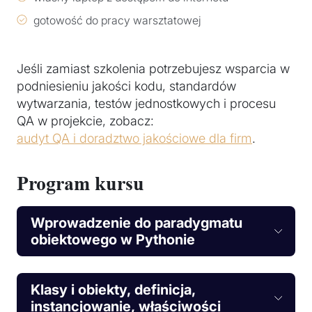
gotowość do pracy warsztatowej
Jeśli zamiast szkolenia potrzebujesz wsparcia w
podniesieniu jakości kodu, standardów
wytwarzania, testów jednostkowych i procesu
QA w projekcie, zobacz:
audyt QA i doradztwo jakościowe dla firm
.
Program kursu
Wprowadzenie do paradygmatu
obiektowego w Pythonie
Klasy i obiekty, definicja,
instancjowanie, właściwości