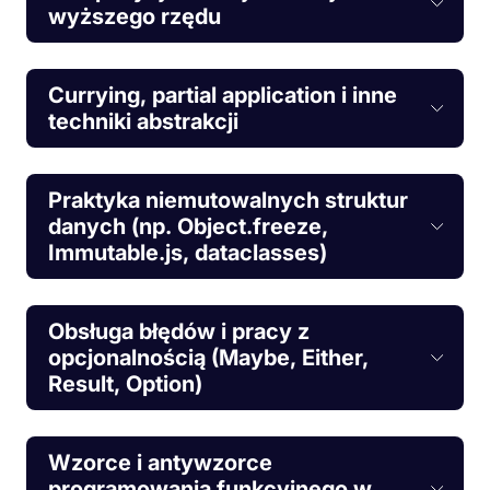
wyższego rzędu
Currying, partial application i inne
techniki abstrakcji
Praktyka niemutowalnych struktur
danych (np. Object.freeze,
Immutable.js, dataclasses)
Obsługa błędów i pracy z
opcjonalnością (Maybe, Either,
Result, Option)
Wzorce i antywzorce
programowania funkcyjnego w