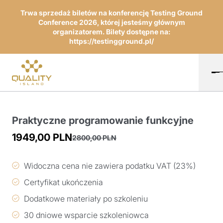
Trwa sprzedaż biletów na konferencję Testing Ground
Conference 2026, której jesteśmy głównym
organizatorem. Bilety dostępne na:
https://testingground.pl/
Praktyczne programowanie funkcyjne
1949,00
PLN
2800,00
PLN
Pierwotna
Aktualna
cena
cena
Widoczna cena nie zawiera podatku VAT (23%)
wynosiła:
wynosi:
Certyfikat ukończenia
2800,00 PLN.
1949,00 PLN.
Dodatkowe materiały po szkoleniu
30 dniowe wsparcie szkoleniowca