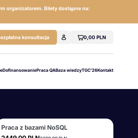
m organizatorem. Bilety dostępne na:
0,00
PLN
ezpłatna konsultacja
we
Dofinansowanie
Praca QA
Baza wiedzy
TGC’26
Kontakt
Praca z bazami NoSQL