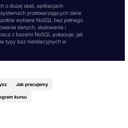
o dużej skali, aplikacjach
i systemach przetwarzających dane
espołów wybiera NoSQL bez pełnego
owania danych, skalowania i
Praca z bazami NoSQL pokazuje, jak
e typy baz nierelacyjnych w
ysz
Jak pracujemy
ogram kursu