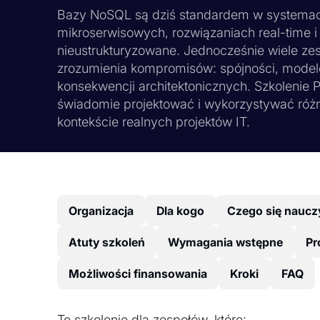
Bazy NoSQL są dziś standardem w systemach 
mikroserwisowych, rozwiązaniach real-time 
nieustrukturyzowane. Jednocześnie wiele z
zrozumienia kompromisów: spójności, model
konsekwencji architektonicznych. Szkolenie 
świadomie projektować i wykorzystywać różn
kontekście realnych projektów IT.
Organizacja
Dla kogo
Czego się naucz
Atuty szkoleń
Wymagania wstępne
Pr
Możliwości finansowania
Kroki
FAQ
To szkolenie dla zespołów, które: