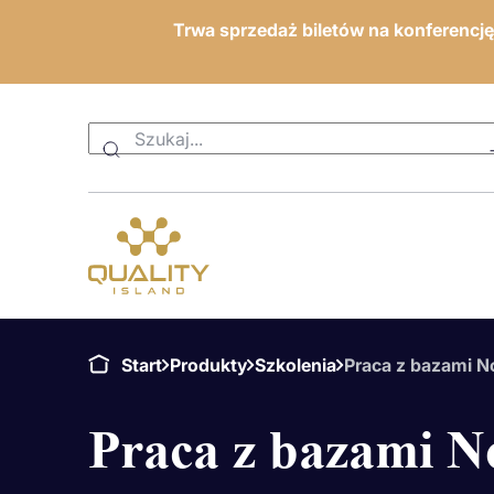
Trwa sprzedaż biletów na konferencj
Start
Produkty
Szkolenia
Praca z bazami 
Praca z bazami 