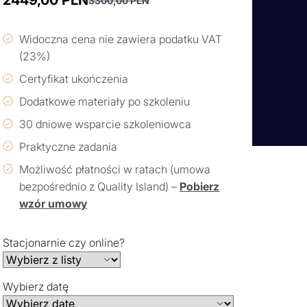
2449,00
PLN
3300,00
PLN
Pierwotna
Aktualna
cena
cena
Widoczna cena nie zawiera podatku VAT
wynosiła:
wynosi:
(23%)
3300,00 PLN.
2449,00 PLN.
Certyfikat ukończenia
Dodatkowe materiały po szkoleniu
30 dniowe wsparcie szkoleniowca
Praktyczne zadania
Możliwość płatności w ratach (umowa
bezpośrednio z Quality Island) –
Pobierz
wzór umowy
Stacjonarnie czy online?
Wybierz datę