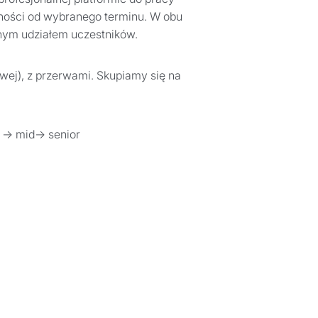
eżności od wybranego terminu. W obu
nym udziałem uczestników.
owej), z przerwami. Skupiamy się na
r → mid→ senior