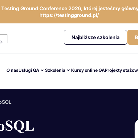
ę Testing Ground Conference 2026, której jesteśmy główny
https://testingground.pl/
Najbliższe szkolenia
B
O nas
Usługi QA
Szkolenia
Kursy online QA
Projekty stażo
NoSQL
NoSQL