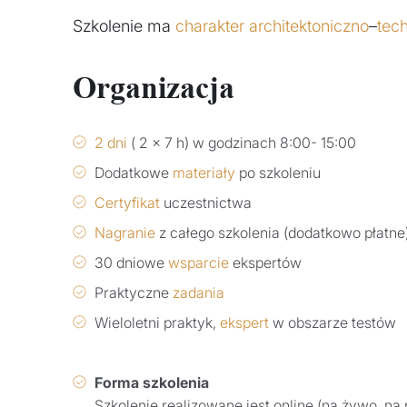
Szkolenie ma
charakter architektoniczno
–
tec
Organizacja
2 dni
( 2 x 7 h) w godzinach 8:00- 15:00
Dodatkowe
materiały
po szkoleniu
Certyfikat
uczestnictwa
Nagranie
z całego szkolenia (dodatkowo płatne
30 dniowe
wsparcie
ekspertów
Praktyczne
zadania
Wieloletni praktyk,
ekspert
w obszarze testów
Forma szkolenia
Szkolenie realizowane jest online (na żywo, na 