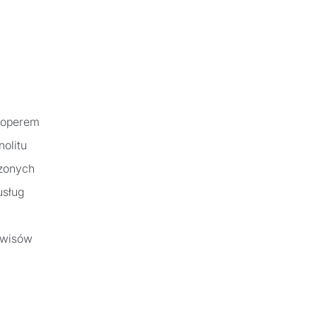
eloperem
olitu
szonych
usług
rwisów