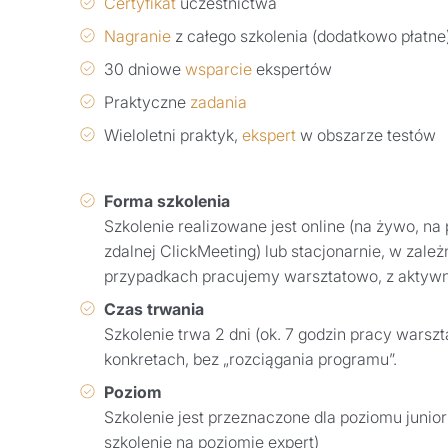
Certyfikat
uczestnictwa
Nagranie
z całego szkolenia (dodatkowo płatne
30 dniowe
wsparcie
ekspertów
Praktyczne
zadania
Wieloletni praktyk,
ekspert
w obszarze testów
Forma szkolenia
Szkolenie realizowane jest online (na żywo, na 
zdalnej ClickMeeting) lub stacjonarnie, w zal
przypadkach pracujemy warsztatowo, z aktyw
Czas trwania
Szkolenie trwa 2 dni (ok. 7 godzin pracy warsz
konkretach, bez „rozciągania programu”.
Poziom
Szkolenie jest przeznaczone dla poziomu jun
szkolenie na poziomie expert)