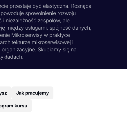
ie przestaje być elastyczna. Rosnąca
ów powoduje spowolnienie rozwoju
 i niezależność zespołów, ale
ję między usługami, spójność danych,
lenie Mikroserwisy w praktyce
rchitekturze mikroserwisowej i
i organizacyjne. Skupiamy się na
zykładach.
ysz
Jak pracujemy
ogram kursu