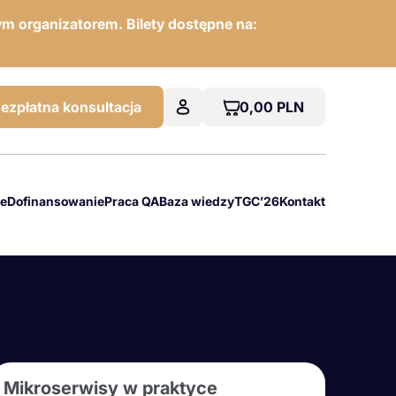
m organizatorem. Bilety dostępne na:
0,00
PLN
ezpłatna konsultacja
we
Dofinansowanie
Praca QA
Baza wiedzy
TGC’26
Kontakt
Mikroserwisy w praktyce