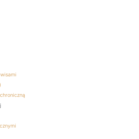
rwisami
)
chroniczną
j
icznymi