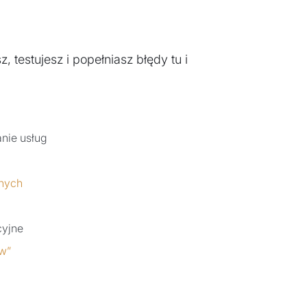
 testujesz i popełniasz błędy tu i
anie usług
jnych
cyjne
ów”