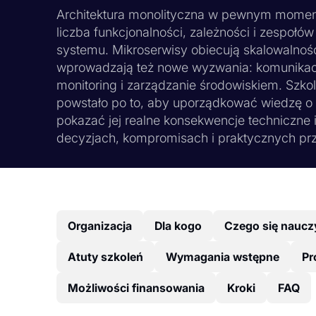
Architektura monolityczna w pewnym momenc
liczba funkcjonalności, zależności i zespoł
systemu. Mikroserwisy obiecują skalowalność
wprowadzają też nowe wyzwania: komunikac
monitoring i zarządzanie środowiskiem. Szko
powstało po to, aby uporządkować wiedzę o a
pokazać jej realne konsekwencje techniczne 
decyzjach, kompromisach i praktycznych pr
Organizacja
Dla kogo
Czego się naucz
Atuty szkoleń
Wymagania wstępne
Pr
Możliwości finansowania
Kroki
FAQ