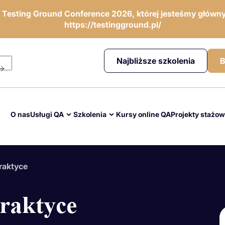
ę Testing Ground Conference 2026, której jesteśmy główny
https://testingground.pl/
Najbliższe szkolenia
B
O nas
Usługi QA
Szkolenia
Kursy online QA
Projekty stażo
raktyce
raktyce