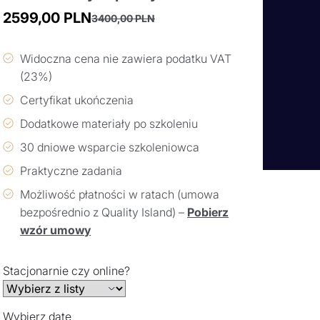
2599,00
PLN
3400,00
PLN
Pierwotna
Aktualna
cena
cena
Widoczna cena nie zawiera podatku VAT
wynosiła:
wynosi:
(23%)
3400,00 PLN.
2599,00 PLN.
Certyfikat ukończenia
Dodatkowe materiały po szkoleniu
30 dniowe wsparcie szkoleniowca
Praktyczne zadania
Możliwość płatności w ratach (umowa
bezpośrednio z Quality Island) –
Pobierz
wzór umowy
Stacjonarnie czy online?
Wybierz datę