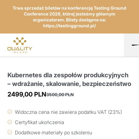
Trwa sprzedaż biletów na konferencję Testing Ground
Conference 2026, której jesteśmy głównym
organizatorem. Bilety dostępne na:
https://testingground.pl/
Kubernetes dla zespołów produkcyjnych
– wdrażanie, skalowanie, bezpieczeństwo
2499,00
PLN
3500,00
PLN
Pierwotna
Aktualna
cena
cena
Widoczna cena nie zawiera podatku VAT (23%)
wynosiła:
wynosi:
Certyfikat ukończenia
3500,00 PLN.
2499,00 PLN.
Dodatkowe materiały po szkoleniu