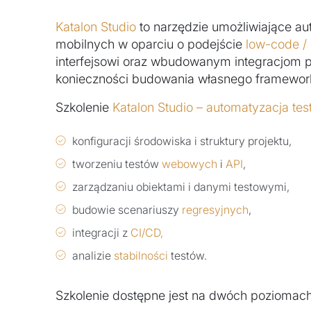
Katalon Studio
to narzędzie umożliwiające au
mobilnych w oparciu o podejście
low-code /
interfejsowi oraz wbudowanym integracjom 
konieczności budowania własnego framewor
Szkolenie
Katalon Studio – automatyzacja te
konfiguracji środowiska i struktury projektu,
tworzeniu testów
webowych
i
API
,
zarządzaniu obiektami i danymi testowymi,
budowie scenariuszy
regresyjnych
,
integracji z
CI/CD,
analizie
stabilności
testów.
Szkolenie dostępne jest na dwóch poziomach