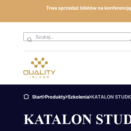
Trwa sprzedaż biletów na konferencj
Start
Produkty
Szkolenia
KATALON STUDIO 
KATALON STU