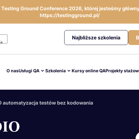
ę Testing Ground Conference 2026, której jesteśmy główny
https://testingground.pl/
Najbliższe szkolenia
B
O nas
Usługi QA
Szkolenia
Kursy online QA
Projekty stażo
automatyzacja testów bez kodowania
DIO