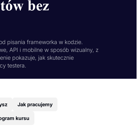
stów bez
od pisania frameworka w kodzie.
e, API i mobilne w sposób wizualny, z
enie pokazuje, jak skutecznie
cy testera.
ysz
Jak pracujemy
ogram kursu