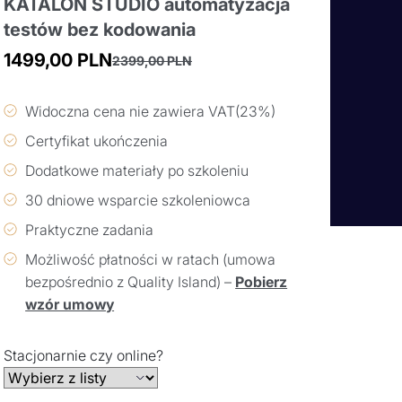
KATALON STUDIO automatyzacja
testów bez kodowania
1499,00
PLN
2399,00
PLN
Pierwotna
Aktualna
cena
cena
Widoczna cena nie zawiera VAT(23%)
wynosiła:
wynosi:
Certyfikat ukończenia
2399,00 PLN.
1499,00 PLN.
Dodatkowe materiały po szkoleniu
30 dniowe wsparcie szkoleniowca
Praktyczne zadania
Możliwość płatności w ratach (umowa
bezpośrednio z Quality Island) –
Pobierz
wzór umowy
Stacjonarnie czy online?