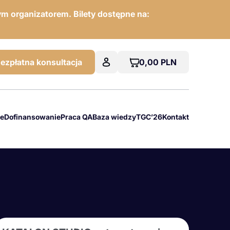
m organizatorem. Bilety dostępne na:
0,00
PLN
ezpłatna konsultacja
we
Dofinansowanie
Praca QA
Baza wiedzy
TGC’26
Kontakt