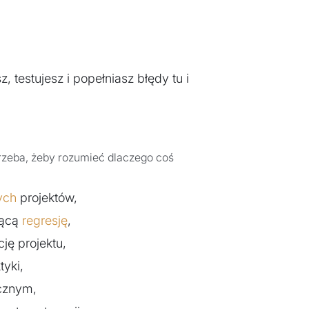
 testujesz i popełniasz błędy tu i
e trzeba, żeby rozumieć dlaczego coś
ych
projektów,
jącą
regresję
,
cję projektu,
tyki,
cznym,