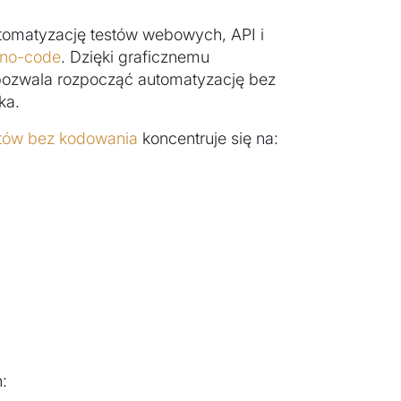
tomatyzację testów webowych, API i
 no-code
. Dzięki graficznemu
pozwala rozpocząć automatyzację bez
ka.
stów bez kodowania
koncentruje się na:
: