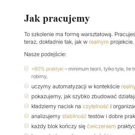
Jak pracujemy
To szkolenie ma formę warsztatową. Pracujesz,
teraz, dokładnie tak, jak w
realnym
projekcie.
Nasze podejście:
>80% praktyki
– minimum teorii, tylko tyle, il
robimy,
uczymy automatyzacji w kontekście
realn
pokazujemy, jak szybko zbudować działa
kładziemy nacisk na
czytelność
i organiza
analizujemy
stabilność
testów i dobre prak
każdy blok kończy się
ćwiczeniem
prakty