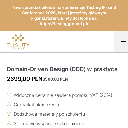
Trwa sprzedaż biletów na konferencję Testing Ground
Conference 2026, której jesteśmy głównym
organizatorem. Bilety dostępne na:
https://testingground.pl/
Domain-Driven Design (DDD) w praktyce
2699,00
PLN
3500,00
PLN
Pierwotna
Aktualna
cena
cena
Widoczna cena nie zawiera podatku VAT (23%)
wynosiła:
wynosi:
Certyfikat ukończenia
3500,00 PLN.
2699,00 PLN.
Dodatkowe materiały po szkoleniu
30 dniowe wsparcie szkoleniowca