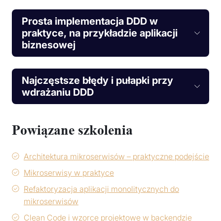
Prosta implementacja DDD w
praktyce, na przykładzie aplikacji
biznesowej
Najczęstsze błędy i pułapki przy
wdrażaniu DDD
Powiązane szkolenia
Architektura mikroserwisów – praktyczne podejście
Mikroserwisy w praktyce
Refaktoryzacja aplikacji monolitycznych do
mikroserwisów
Clean Code i wzorce projektowe w backendzie