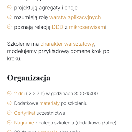
projektują agregaty i encje
rozumieją rolę
warstw aplikacyjnych
poznają relację
DDD
z
mikroserwisam
i
Szkolenie ma
charakter warsztatowy
,
modelujemy przykładową domenę krok po
kroku.
Organizacja
2 dni
( 2 x 7 h) w godzinach 8:00-15:00
Dodatkowe
materiały
po szkoleniu
Certyfikat
uczestnictwa
Nagranie
z całego szkolenia (dodatkowo płatne)