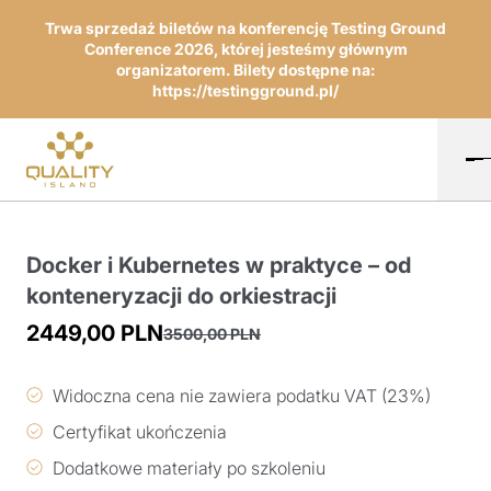
Trwa sprzedaż biletów na konferencję Testing Ground
Conference 2026, której jesteśmy głównym
organizatorem. Bilety dostępne na:
https://testingground.pl/
Docker i Kubernetes w praktyce – od
konteneryzacji do orkiestracji
2449,00
PLN
3500,00
PLN
Pierwotna
Aktualna
cena
cena
Widoczna cena nie zawiera podatku VAT (23%)
wynosiła:
wynosi:
Certyfikat ukończenia
3500,00 PLN.
2449,00 PLN.
Dodatkowe materiały po szkoleniu