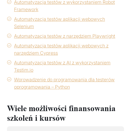
Automatyzacja testów z wykorzystaniem Robot
Framework
Automatyzacja testów aplikacji webowych
Selenium
Automatyzacja testów z narzędziem Playwright
Automatyzacja testów aplikacji webowych z
narzędziem Cypress
Automatyzacja testów z AI z wykorzystaniem
Testim.io
Wprowadzenie do programowania dla testerów
oprogramowania – Python
Wiele możliwości finansowania
szkoleń i kursów