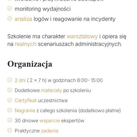
monitoring wydajności
analiza
logów i reagowanie na incydenty
Szkolenie ma charakter
warsztatowy
i opiera się
na
realnych
scenariuszach administracyjnych.
Organizacja
2 dni
( 2 x 7 h) w godzinach 8:00- 15:00
Dodatkowe
materiały
po szkoleniu
Certyfikat
uczestnictwa
Nagranie
z całego szkolenia (dodatkowo płatne)
30 dniowe
wsparcie
ekspertów
Praktyczne
zadania