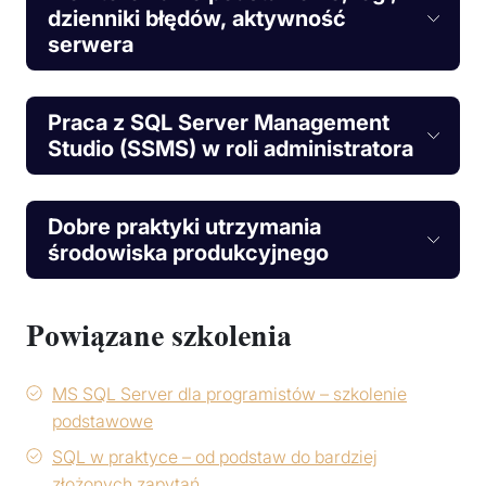
dzienniki błędów, aktywność
serwera
Praca z SQL Server Management
Studio (SSMS) w roli administratora
Dobre praktyki utrzymania
środowiska produkcyjnego
Powiązane szkolenia
MS SQL Server dla programistów – szkolenie
podstawowe
SQL w praktyce – od podstaw do bardziej
złożonych zapytań