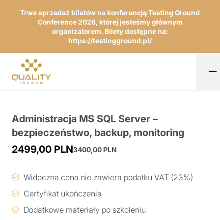
Trwa sprzedaż biletów na konferencję Testing Ground
Conference 2026, której jesteśmy głównym
organizatorem. Bilety dostępne na:
https://testingground.pl/
Administracja MS SQL Server –
bezpieczeństwo, backup, monitoring
2499,00
PLN
3400,00
PLN
Pierwotna
Aktualna
cena
cena
Widoczna cena nie zawiera podatku VAT (23%)
wynosiła:
wynosi:
Certyfikat ukończenia
3400,00 PLN.
2499,00 PLN.
Dodatkowe materiały po szkoleniu