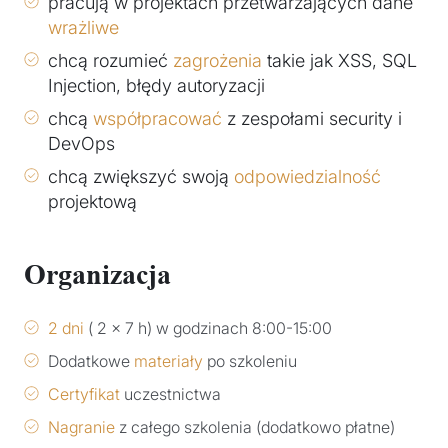
pracują w projektach przetwarzających dane
wrażliwe
chcą rozumieć
zagrożenia
takie jak XSS, SQL
Injection, błędy autoryzacji
chcą
współpracować
z zespołami security i
DevOps
chcą zwiększyć swoją
odpowiedzialność
projektową
Organizacja
2 dni
( 2 x 7 h) w godzinach 8:00-15:00
Dodatkowe
materiały
po szkoleniu
Certyfikat
uczestnictwa
Nagranie
z całego szkolenia (dodatkowo płatne)