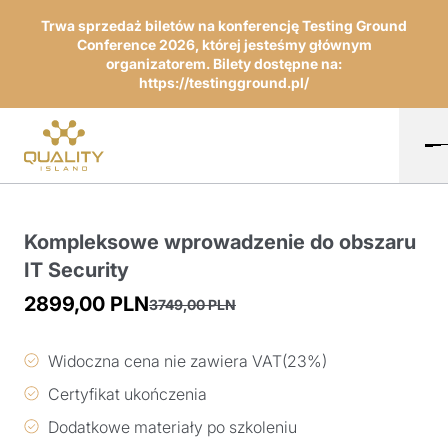
Trwa sprzedaż biletów na konferencję Testing Ground
Conference 2026, której jesteśmy głównym
organizatorem. Bilety dostępne na:
https://testingground.pl/
Kompleksowe wprowadzenie do obszaru
IT Security
2899,00
PLN
3749,00
PLN
Pierwotna
Aktualna
cena
cena
Widoczna cena nie zawiera VAT(23%)
wynosiła:
wynosi:
Certyfikat ukończenia
3749,00 PLN.
2899,00 PLN.
Dodatkowe materiały po szkoleniu